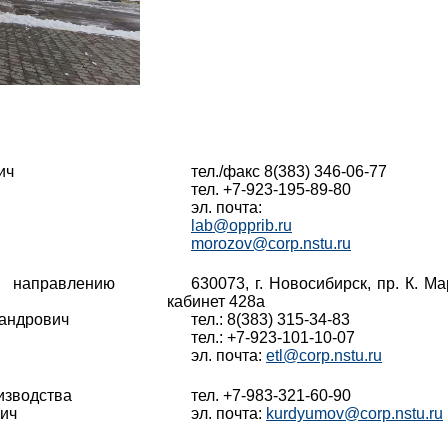
ич
тел./факс 8(383) 346-06-77
тел. +7-923-195-89-80
эл. почта:
lab@opprib.ru
morozov@corp.nstu.ru
о направлению
630073, г. Новосибирск, пр. К. Ма
кабинет 428а
андрович
тел.: 8(383) 315-34-83
тел.: +7-923-101-10-07
эл. почта:
etl@corp.nstu.ru
изводства
тел. +7-983-321-60-90
ич
эл. почта:
kurdyumov@corp.nstu.ru